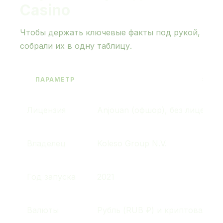
Casino
Чтобы держать ключевые факты под рукой,
собрали их в одну таблицу.
ПАРАМЕТР
ЗНАЧ
Лицензия
Anjouan (офшор), без лиценз
Владелец
Koleso Group N.V.
Год запуска
2021
Валюты
Рубль (RUB ₽) и криптовалют