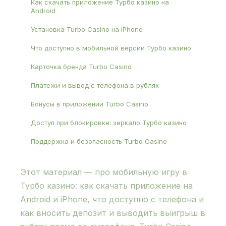
Как скачать приложение Турбо казино на
Android
Установка Turbo Casino на iPhone
Что доступно в мобильной версии Турбо казино
Карточка бренда Turbo Casino
Платежи и вывод с телефона в рублях
Бонусы в приложении Turbo Casino
Доступ при блокировке: зеркало Турбо казино
Поддержка и безопасность Turbo Casino
Этот материал — про мобильную игру в
Турбо казино: как скачать приложение на
Android и iPhone, что доступно с телефона и
как вносить депозит и выводить выигрыш в