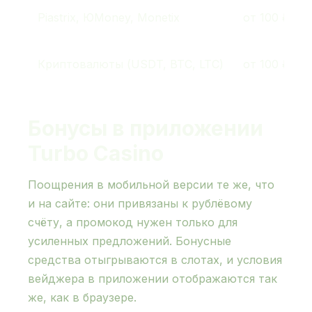
Piastrix, ЮMoney, Monetix
от 100 ₽ / 
Криптовалюты (USDT, BTC, LTC)
от 100 ₽ / 
Бонусы в приложении
Turbo Casino
Поощрения в мобильной версии те же, что
и на сайте: они привязаны к рублёвому
счёту, а промокод нужен только для
усиленных предложений. Бонусные
средства отыгрываются в слотах, и условия
вейджера в приложении отображаются так
же, как в браузере.