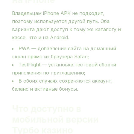
Владельцам iPhone APK не подходит,
поэтому используется другой путь. Оба
варианта дают доступ к тому же каталогу и
кассе, что и на Android.
PWA — добавление сайта на домашний
экран прямо из браузера Safari;
TestFlight — установка тестовой сборки
приложения по приглашению;
В обоих случаях сохраняются аккаунт,
баланс и активные бонусы.
Что доступно в
мобильной версии
Турбо казино