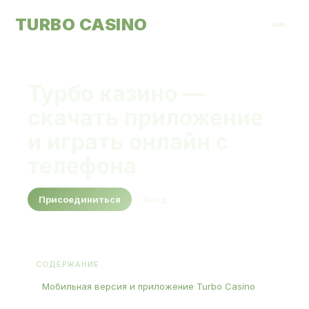
TURBO CASINO
Турбо казино —
скачать приложение
и играть онлайн с
телефона
Присоединиться
Вход
СОДЕРЖАНИЕ
Мобильная версия и приложение Turbo Casino